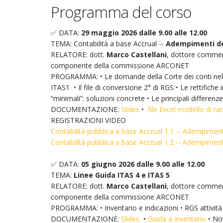
Programma del corso
✅ DATA:
29 maggio 2026 dalle 9.00 alle 12.00
TEMA: Contabilità a base Accrual --
Adempimenti de
RELATORE: dott.
Marco Castellani
, dottore commerc
componente della commissione ARCONET
PROGRAMMA: • Le domande della Corte dei conti nel 
ITAS1 • Il file di conversione 2° di RGS • Le rettifiche i
“minimali”: soluzioni concrete • Le principali differenze
DOCUMENTAZIONE:
Slides
•
file Excel modello di r
REGISTRAZIONI VIDEO
Contabilità pubblica a base Accrual 1.1 -- Adempimen
Contabilità pubblica a base Accrual 1.2 -- Adempimen
✅ DATA:
05 giugno 2026 dalle 9.00 alle 12.00
TEMA:
Linee Guida ITAS 4 e ITAS 5
RELATORE: dott.
Marco Castellani
, dottore commerc
componente della commissione ARCONET
PROGRAMMA: • Inventario e indicazioni • RGS attività d
DOCUMENTAZIONE:
Slides
•
Guida a inventario
• No