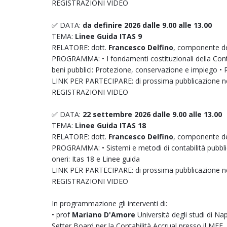
REGISTRAZIONI VIDEO
✅ DATA:
da definire 2026 dalle 9.00 alle 13.00
TEMA:
Linee Guida ITAS 9
RELATORE: dott.
Francesco Delfino
, componente d
PROGRAMMA: • I fondamenti costituzionali della Contabi
beni pubblici: Protezione, conservazione e impiego • R
LINK PER PARTECIPARE: di prossima pubblicazione ne
REGISTRAZIONI VIDEO
✅ DATA:
22 settembre 2026 dalle 9.00 alle 13.00
TEMA:
Linee Guida ITAS 18
RELATORE: dott.
Francesco Delfino
, componente d
PROGRAMMA: • Sistemi e metodi di contabilità pubblica
oneri: Itas 18 e Linee guida
LINK PER PARTECIPARE: di prossima pubblicazione ne
REGISTRAZIONI VIDEO
In programmazione gli interventi di:
• prof
Mariano D'Amore
Università degli studi di Na
Setter Board per la Contabilità Accrual presso il MEF