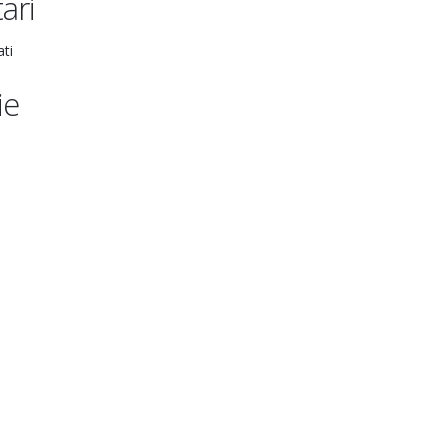
ari
ati
ie