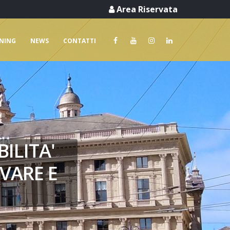
Area Riservata
RNING
NEWS
CONTATTI
ILITA'
VARE E