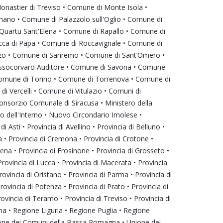
astier di Treviso • Comune di Monte Isola •
no • Comune di Palazzolo sull'Oglio • Comune di
Quartu Sant'Elena • Comune di Rapallo • Comune di
occa di Papa • Comune di Roccavignale • Comune di
nzo • Comune di Sanremo • Comune di Sant’Omero •
assocorvaro Auditore • Comune di Savona • Comune
Comune di Torino • Comune di Torrenova • Comune di
 Vercelli • Comune di Vitulazio • Comuni di
onsorzio Comunale di Siracusa • Ministero della
ero dell'Interno • Nuovo Circondario Imolese •
i Asti • Provincia di Avellino • Provincia di Belluno •
za • Provincia di Cremona • Provincia di Crotone •
esena • Provincia di Frosinone • Provincia di Grosseto •
 Provincia di Lucca • Provincia di Macerata • Provincia
ovincia di Oristano • Provincia di Parma • Provincia di
Provincia di Potenza • Provincia di Prato • Provincia di
rovincia di Teramo • Provincia di Treviso • Provincia di
gna • Regione Liguria • Regione Puglia • Regione
ione dei Comuni della Bassa Romagna • Unione dei