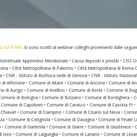
lio sul PNRR
. Si sono iscritti al webinar colleghi provenienti dalle segu
strettuale Appennino Meridionale • Cassa depositi e prestiti • CISS Os
ina • Città Metropolitana di Palermo • Città Metropolitana di Roma Ca
• CNR - Istituto di Biofisica sede di Genova • CNR - Istituto Naziona
e di Alfonsine • Comune di Altare • Comune di Ancona • Comune di A
e di Aurigo • Comune di Avellino • Comune di Avola • Comune di Bag
Comune di Bologna • Comune di Bolzano • Comune di Bordighera • Co
 Comune di Capoliveri • Comune di Carasco • Comune di Cascina PI 
Chiavari • Comune di Ciampino • Comune di Cisano sul Neva • Comu
a • Comune di Cotignola • Comune di Davagna • Comune di Finale Lig
o • Comune di Garlenda • Comune di Giarre • Comune di Giustenice 
i Iseo • Comune di Laigueglia • Comune di Lariano • Comune di Lev