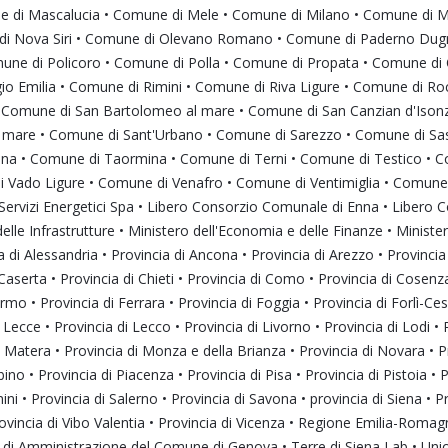
di Mascalucia • Comune di Mele • Comune di Milano • Comune di Mon
 Nova Siri • Comune di Olevano Romano • Comune di Paderno Dugna
une di Policoro • Comune di Polla • Comune di Propata • Comune di 
io Emilia • Comune di Rimini • Comune di Riva Ligure • Comune di R
• Comune di San Bartolomeo al mare • Comune di San Canzian d'Iso
 a mare • Comune di Sant'Urbano • Comune di Sarezzo • Comune di S
ana • Comune di Taormina • Comune di Terni • Comune di Testico • 
ado Ligure • Comune di Venafro • Comune di Ventimiglia • Comune di
ervizi Energetici Spa • Libero Consorzio Comunale di Enna • Libero C
delle Infrastrutture • Ministero dell'Economia e delle Finanze • Minist
a di Alessandria • Provincia di Ancona • Provincia di Arezzo • Provincia d
di Caserta • Provincia di Chieti • Provincia di Como • Provincia di Cosen
ermo • Provincia di Ferrara • Provincia di Foggia • Provincia di Forlì-C
i Lecce • Provincia di Lecco • Provincia di Livorno • Provincia di Lodi •
 Matera • Provincia di Monza e della Brianza • Provincia di Novara • Pr
ino • Provincia di Piacenza • Provincia di Pisa • Provincia di Pistoia • 
ini • Provincia di Salerno • Provincia di Savona • provincia di Siena • P
 Provincia di Vibo Valentia • Provincia di Vicenza • Regione Emilia-Roma
 di Amministrazione del Comune di Genova • Terre di Siena Lab • Un