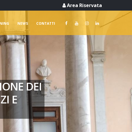
Area Riservata
RNING
NEWS
CONTATTI
IONE DEI
ZI E