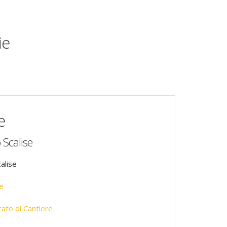
ie
e
 Scalise
alise
e
ato di Cantiere