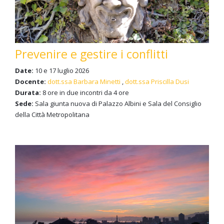
Prevenire e gestire i conflitti
Date:
10 e 17 luglio 2026
Docente:
dott.ssa Barbara Minetti
,
dott.ssa Priscilla Dusi
Durata:
8 ore in due incontri da 4 ore
Sede:
Sala giunta nuova di Palazzo Albini e Sala del Consiglio
della Città Metropolitana