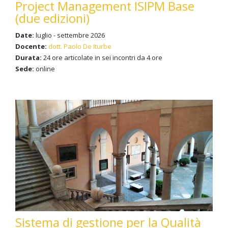
Project Management ISIPM Base
(due edizioni)
Date:
luglio - settembre 2026
Docente:
dott. Paolo De Iturbe
Durata:
24 ore articolate in sei incontri da 4 ore
Sede:
online
Sistema di gestione per la Qualità