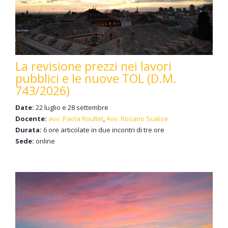
La revisione prezzi nei lavori
pubblici e le nuove TOL (D.M.
743/2026)
Date:
22 luglio e 28 settembre
Docente:
avv. Paola Roullet
,
Avv. Rosario Scalise
Durata:
6 ore articolate in due incontri di tre ore
Sede:
online