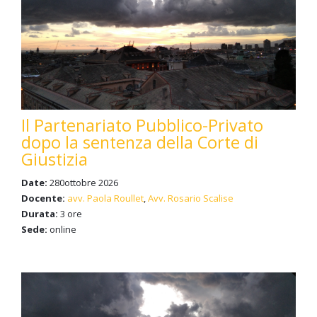
Il Partenariato Pubblico-Privato
dopo la sentenza della Corte di
Giustizia
Date:
280ottobre 2026
Docente:
avv. Paola Roullet
,
Avv. Rosario Scalise
Durata:
3 ore
Sede:
online