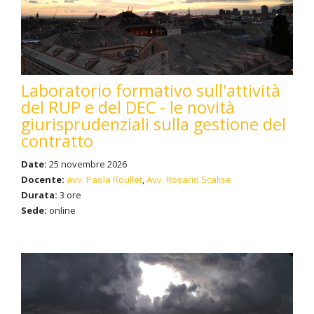
Laboratorio formativo sull'attività
del RUP e del DEC - le novità
giurisprudenziali sulla gestione del
contratto
Date:
25 novembre 2026
Docente:
avv. Paola Roullet
,
Avv. Rosario Scalise
Durata:
3 ore
Sede:
online