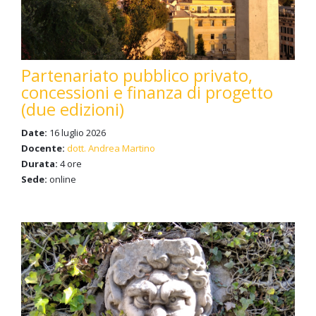
Partenariato pubblico privato,
concessioni e finanza di progetto
(due edizioni)
Date:
16 luglio 2026
Docente:
dott. Andrea Martino
Durata:
4 ore
Sede:
online