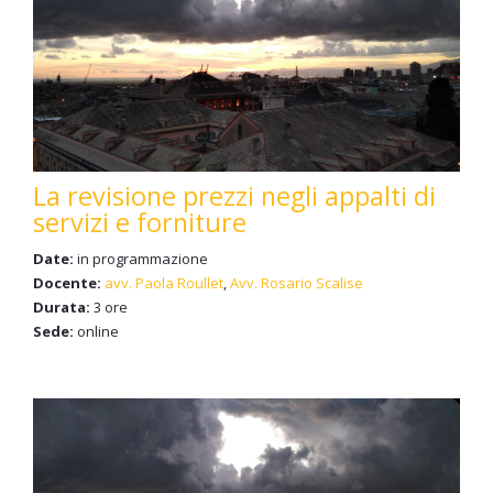
La revisione prezzi negli appalti di
servizi e forniture
Date:
in programmazione
Docente:
avv. Paola Roullet
,
Avv. Rosario Scalise
Durata:
3 ore
Sede:
online