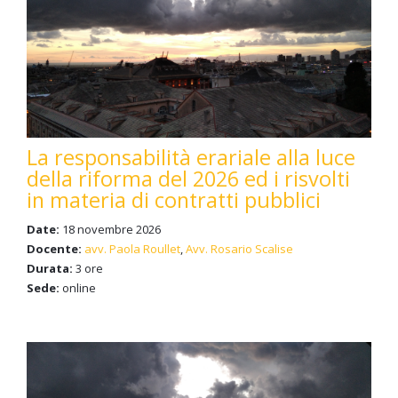
La responsabilità erariale alla luce
della riforma del 2026 ed i risvolti
in materia di contratti pubblici
Date:
18 novembre 2026
Docente:
avv. Paola Roullet
,
Avv. Rosario Scalise
Durata:
3 ore
Sede:
online