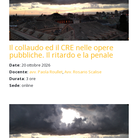
Il collaudo ed il CRE nelle opere
pubbliche. Il ritardo e la penale
Date:
20 ottobre 2026
Docente:
avv. Paola Roullet
,
Avv. Rosario Scalise
Durata:
3 ore
Sede:
online