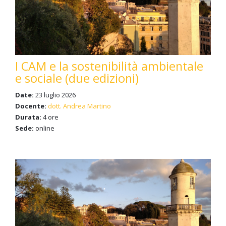
I CAM e la sostenibilità ambientale
e sociale (due edizioni)
Date:
23 luglio 2026
Docente:
dott. Andrea Martino
Durata:
4 ore
Sede:
online