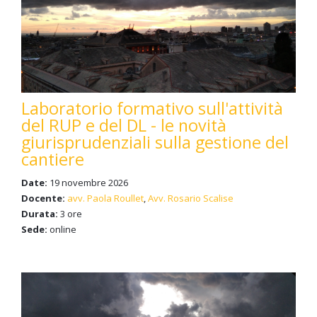
Laboratorio formativo sull'attività
del RUP e del DL - le novità
giurisprudenziali sulla gestione del
cantiere
Date:
19 novembre 2026
Docente:
avv. Paola Roullet
,
Avv. Rosario Scalise
Durata:
3 ore
Sede:
online