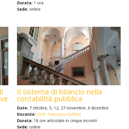
Durata:
1 ora
Sede:
online
li
Il sistema di bilancio nella
ive
contabilità pubblica
Date:
7 ottobre, 5, 12, 27 novembre, 6 dicembre
Docente:
Dott. Francesco Delfino
Durata:
18 ore articolate in cinque incontri
Sede:
online