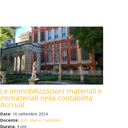
Le immobilizzazioni materiali e
immateriali nella contabilità
Accrual
Date:
16 settembre 2024
Docente:
dott. Marco Castellani
Durata:
4 ore