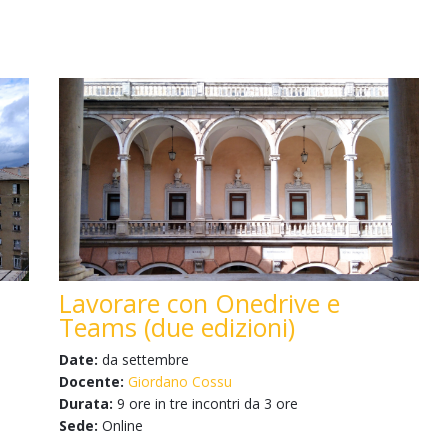
Lavorare con Onedrive e
Teams (due edizioni)
Date:
da settembre
Docente:
Giordano Cossu
Durata:
9 ore in tre incontri da 3 ore
Sede:
Online