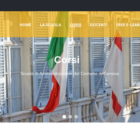
HOME
LA SCUOLA
CORSI
DOCENTI
FREE E-LEA
Corsi
Scuola di Amministrazione del Comune di Genova