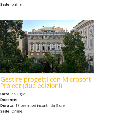
Sede:
online
Gestire progetti con Microsoft
Project (due edizioni)
Date:
da luglio
Docente:
Durata:
18 ore in sei incontri da 3 ore
Sede:
Online