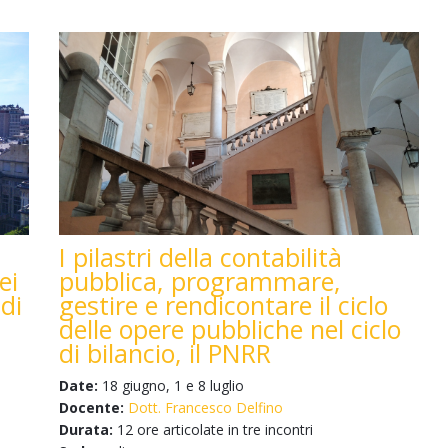
I pilastri della contabilità
ei
pubblica, programmare,
 di
gestire e rendicontare il ciclo
delle opere pubbliche nel ciclo
di bilancio, il PNRR
Date:
18 giugno, 1 e 8 luglio
Docente:
Dott. Francesco Delfino
Durata:
12 ore articolate in tre incontri