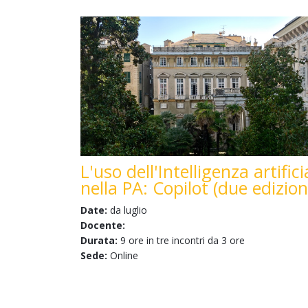
L'uso dell'Intelligenza artifici
nella PA: Copilot (due edizion
Date:
da luglio
Docente:
Durata:
9 ore in tre incontri da 3 ore
Sede:
Online