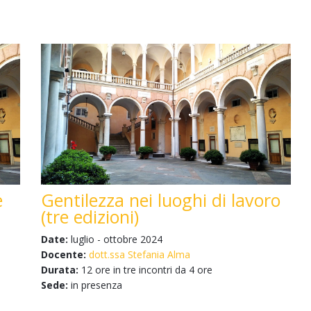
e
Gentilezza nei luoghi di lavoro
(tre edizioni)
Date:
luglio - ottobre 2024
Docente:
dott.ssa Stefania Alma
Durata:
12 ore in tre incontri da 4 ore
Sede:
in presenza