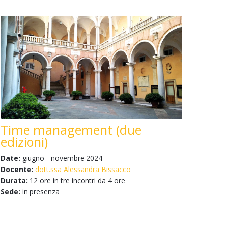
Time management (due
edizioni)
Date:
giugno - novembre 2024
Docente:
dott.ssa Alessandra Bissacco
Durata:
12 ore in tre incontri da 4 ore
Sede:
in presenza