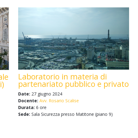
Laboratorio in materia di
ale
partenariato pubblico e privato
i)
Date:
27 giugno 2024
Docente:
Avv. Rosario Scalise
Durata:
6 ore
Sede:
Sala Sicurezza presso Matitone (piano 9)