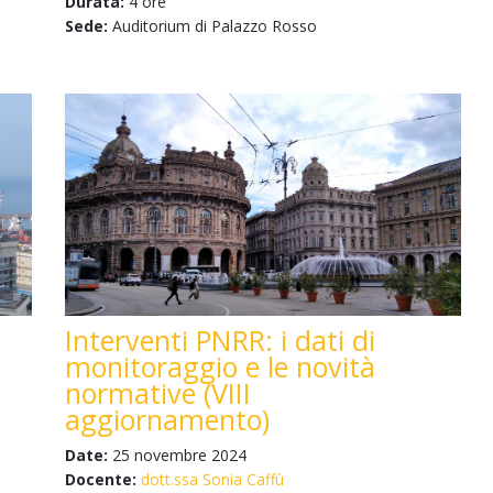
Durata:
4 ore
Sede:
Auditorium di Palazzo Rosso
Interventi PNRR: i dati di
monitoraggio e le novità
normative (VIII
aggiornamento)
Date:
25 novembre 2024
Docente:
dott.ssa Sonia Caffù