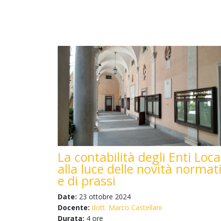
La contabilità degli Enti Loca
alla luce delle novità normat
e di prassi
Date:
23 ottobre 2024
Docente:
dott. Marco Castellani
Durata:
4 ore