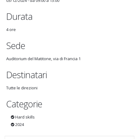
03/12/2024 -
da
09:00
a
13:00
Durata
4 ore
Sede
Auditorium del Matitone, via di Francia 1
Destinatari
Tutte le direzioni
Categorie
Hard skills
2024