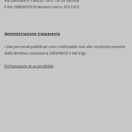
Via Garibaldi 9, Palazzo Tursi, 16124 Genova
P.IVA: 00856930102 Numero Unico: 010.1010
Amministrazione trasparente
I dati personali pubblicati sono riutilizzabili solo alle condizioni previste
dalla direttiva comunitaria 2003/98/CE e dal d.lgs
Dichiarazione di accessibilità