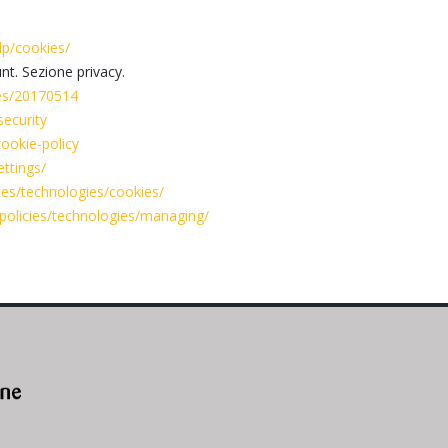
p/cookies/
nt. Sezione privacy.
les/20170514
security
cookie-policy
ettings/
icies/technologies/cookies/
t/policies/technologies/managing/