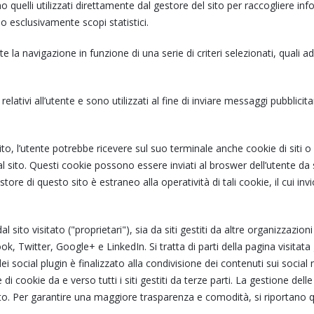
ono quelli utilizzati direttamente dal gestore del sito per raccogliere 
no esclusivamente scopi statistici.
 la navigazione in funzione di una serie di criteri selezionati, quali ad
i relativi all’utente e sono utilizzati al fine di inviare messaggi pubblic
sito, l’utente potrebbe ricevere sul suo terminale anche cookie di siti 
al sito. Questi cookie possono essere inviati al broswer dell’utente da 
store di questo sito è estraneo alla operatività di tali cookie, il cui invi
l sito visitato ("proprietari"), sia da siti gestiti da altre organizzazi
, Twitter, Google+ e LinkedIn. Si tratta di parti della pagina visitata 
ei social plugin è finalizzato alla condivisione dei contenuti sui social
 cookie da e verso tutti i siti gestiti da terze parti. La gestione delle
ento. Per garantire una maggiore trasparenza e comodità, si riportano qu