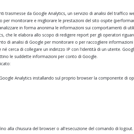
trasmesse da Google Analytics, un servizio di analisi del traffico web
mo per monitorare e migliorare le prestazioni del sito ospite (performa
analizzare in forma anonima le informazioni sui comportamenti di utiliz
 che le elabora allo scopo di redigere report per gli operatori riguarda
mento di analisi di Google per monitorare o per raccogliere informazion
 né cerca di collegare un indirizzo IP con l'identità di un utente. Go
attino le suddette informazioni per conto di Google.
dicato:
i Google Analytics installando sul proprio browser la componente di opt-
 fino alla chiusura del browser o all'esecuzione del comando di logout.