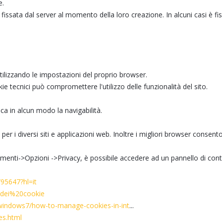
e.
fissata dal server al momento della loro creazione. In alcuni casi è fiss
ilizzando le impostazioni del proprio browser.
kie tecnici può compromettere l'utilizzo delle funzionalità del sito.
ica in alcun modo la navigabilità.
r i diversi siti e applicazioni web. Inoltre i migliori browser consent
rumenti->Opzioni ->Privacy, è possibile accedere ad un pannello di cont
95647?hl=it
20dei%20cookie
t/windows7/how-to-manage-cookies-in-int
...
es.html