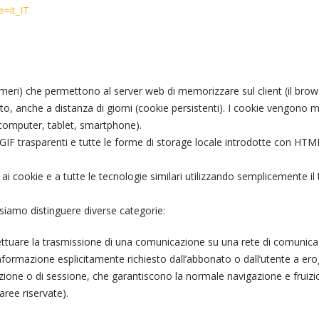
e=it_IT
meri) che permettono al server web di memorizzare sul client (il browse
to, anche a distanza di giorni (cookie persistenti). I cookie vengono m
 (computer, tablet, smartphone).
F trasparenti e tutte le forme di storage locale introdotte con HTML5,
 cookie e a tutte le tecnologie similari utilizzando semplicemente il
ossiamo distinguere diverse categorie:
 "effettuare la trasmissione di una comunicazione su una rete di comunic
 informazione esplicitamente richiesto dall’abbonato o dall’utente a ero
azione o di sessione, che garantiscono la normale navigazione e fruiz
aree riservate).