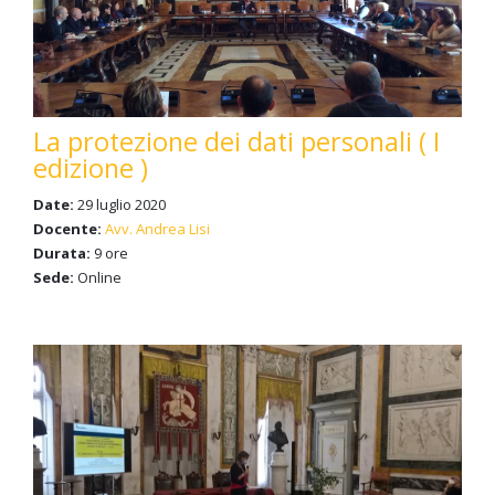
La protezione dei dati personali ( I
edizione )
Date:
29 luglio 2020
Docente:
Avv. Andrea Lisi
Durata:
9 ore
Sede:
Online