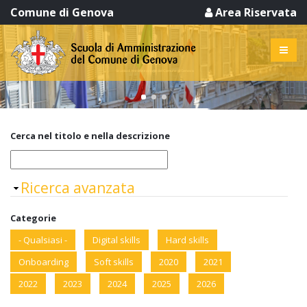
Comune di Genova
Area Riservata
Corsi
Scuola di Amministrazione del Comune di Genova
Cerca nel titolo e nella descrizione
Nascondi
Ricerca avanzata
Categorie
- Qualsiasi -
Digital skills
Hard skills
Onboarding
Soft skills
2020
2021
2022
2023
2024
2025
2026