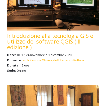
Introduzione alla tecnologia GIS e
utilizzo del software QGIS ( II
edizione )
Date:
10, 17, 24 novembre e 1 dicembre 2020
Docente:
arch. Cristina Olivieri
,
dott. Federico Rottura
Durata:
12 ore
Sede:
Online