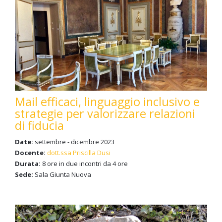
Mail efficaci, linguaggio inclusivo e
strategie per valorizzare relazioni
di fiducia
Date:
settembre - dicembre 2023
Docente:
dott.ssa Priscilla Dusi
Durata:
8 ore in due incontri da 4 ore
Sede:
Sala Giunta Nuova