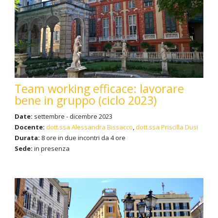
Team working efficace: lavorare
bene in gruppo (ciclo 2023)
Date:
settembre - dicembre 2023
Docente:
dott.ssa Alessandra Bissacco
,
dott.ssa Priscilla Dusi
Durata:
8 ore in due incontri da 4 ore
Sede:
in presenza