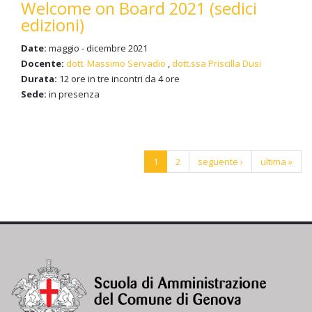
Welcome on Board 2021 (sedici
edizioni)
Date:
maggio - dicembre 2021
Docente:
dott. Massimo Servadio
,
dott.ssa Priscilla Dusi
Durata:
12 ore in tre incontri da 4 ore
Sede:
in presenza
Pagine
1
2
seguente ›
ultima »