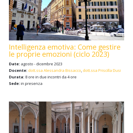
Intelligenza emotiva: Come gestire
le proprie emozioni (ciclo 2023)
Date:
agosto - dicembre 2023
Docente:
dott.ssa Alessandra Bissacco
,
dott.ssa Priscilla Dusi
Durata:
8 ore in due incontri da 4 ore
Sede:
in presenza