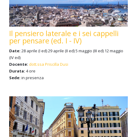
Il pensiero laterale e i sei cappelli
per pensare (ed. I - IV)
Date:
28 aprile (I ed) 29 aprile (II ed) 5 maggio (III ed) 12 maggio
(IV ed)
Docente:
dott.ssa Priscilla Dusi
Durata:
4 ore
Sede:
in presenza