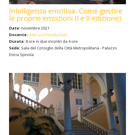
Intelligenza emotiva: Come gestire
le proprie emozioni (I e II edizione)
Date:
novembre 2021
Docente:
dott.ssa Priscilla Dusi
Durata:
8 ore in due incontri da 4 ore
Sede:
Sala del Consiglio della Città Metropolitana - Palazzo
Doria Spinola