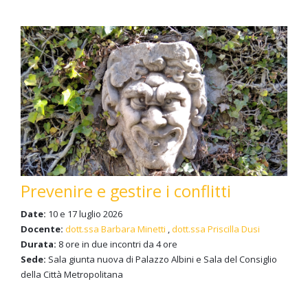
Prevenire e gestire i conflitti
Date:
10 e 17 luglio 2026
Docente:
dott.ssa Barbara Minetti
,
dott.ssa Priscilla Dusi
Durata:
8 ore in due incontri da 4 ore
Sede:
Sala giunta nuova di Palazzo Albini e Sala del Consiglio
della Città Metropolitana