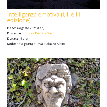
Intelligenza emotiva (I, II e III
edizione)
Date:
4 agosto 2021 (I ed)
Docente:
dott.ssa Priscilla Dusi
Durata:
4 ore
Sede:
Sala giunta nuova, Palazzo Albini