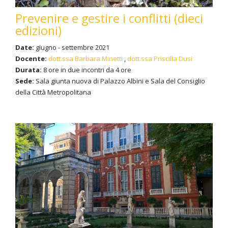
Prevenire e gestire i conflitti (dieci
edizioni)
Date:
giugno - settembre 2021
Docente:
dott.ssa Barbara Minetti
,
dott.ssa Priscilla Dusi
Durata:
8 ore in due incontri da 4 ore
Sede:
Sala giunta nuova di Palazzo Albini e Sala del Consiglio
della Città Metropolitana