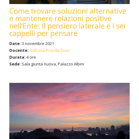
Come trovare soluzioni alternative
e mantenere relazioni positive
nell’Ente: Il pensiero laterale e i sei
cappelli per pensare
Date:
3 novembre 2021
Docente:
dott.ssa Priscilla Dusi
Durata:
4 ore
Sede:
Sala giunta nuova, Palazzo Albini