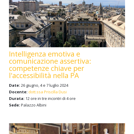
Intelligenza emotiva e
comunicazione assertiva:
competenze chiave per
l'accessibilità nella PA
Date:
26 giugno, 4 e 7 luglio 2024
Docente:
dott.ssa Priscilla Dusi
Durata:
12 ore in tre incontri di 4 ore
Sede:
Palazzo Albini