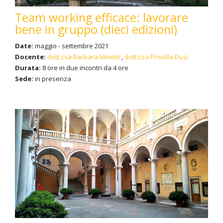
Team working efficace: lavorare
bene in gruppo (dieci edizioni)
Date:
maggio - settembre 2021
Docente:
dott.ssa Barbara Minetti
,
dott.ssa Priscilla Dusi
Durata:
8 ore in due incontri da 4 ore
Sede:
in presenza