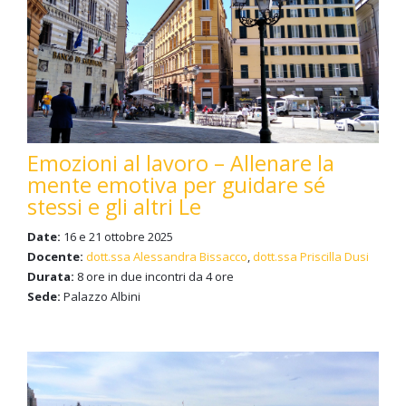
Emozioni al lavoro – Allenare la
mente emotiva per guidare sé
stessi e gli altri Le
Date:
16 e 21 ottobre 2025
Docente:
dott.ssa Alessandra Bissacco
,
dott.ssa Priscilla Dusi
Durata:
8 ore in due incontri da 4 ore
Sede:
Palazzo Albini