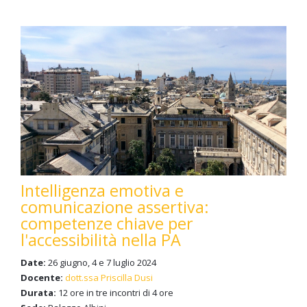
Intelligenza emotiva e
comunicazione assertiva:
competenze chiave per
l'accessibilità nella PA
Date:
26 giugno, 4 e 7 luglio 2024
Docente:
dott.ssa Priscilla Dusi
Durata:
12 ore in tre incontri di 4 ore