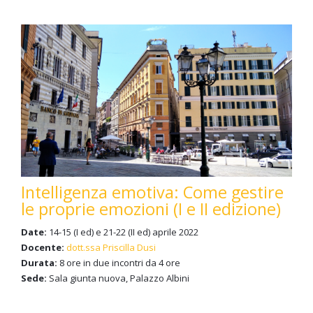
Intelligenza emotiva: Come gestire
le proprie emozioni (I e II edizione)
Date:
14-15 (I ed) e 21-22 (II ed) aprile 2022
Docente:
dott.ssa Priscilla Dusi
Durata:
8 ore in due incontri da 4 ore
Sede:
Sala giunta nuova, Palazzo Albini