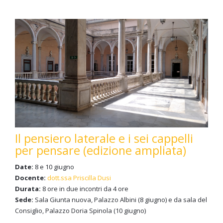
Il pensiero laterale e i sei cappelli
per pensare (edizione ampliata)
Date:
8 e 10 giugno
Docente:
dott.ssa Priscilla Dusi
Durata:
8 ore in due incontri da 4 ore
Sede:
Sala Giunta nuova, Palazzo Albini (8 giugno) e da sala del
Consiglio, Palazzo Doria Spinola (10 giugno)