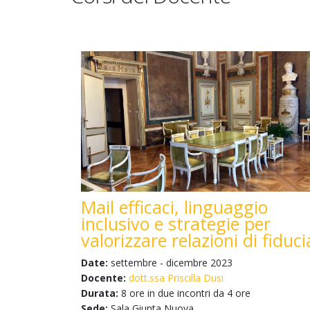
Mail efficaci, linguaggio
inclusivo e strategie per
valorizzare relazioni di fiduci
Date:
settembre - dicembre 2023
Docente:
dott.ssa Priscilla Dusi
Durata:
8 ore in due incontri da 4 ore
Sede:
Sala Giunta Nuova