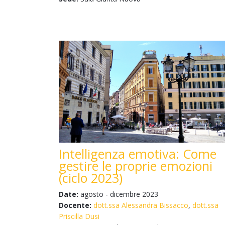
Intelligenza emotiva: Come
gestire le proprie emozioni
(ciclo 2023)
Date:
agosto - dicembre 2023
Docente:
dott.ssa Alessandra Bissacco
,
dott.ssa
Priscilla Dusi