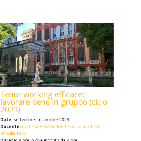
Team working efficace:
lavorare bene in gruppo (ciclo
2023)
Date:
settembre - dicembre 2023
Docente:
dott.ssa Alessandra Bissacco
,
dott.ssa
Priscilla Dusi
Durata:
8 ore in due incontri da 4 ore