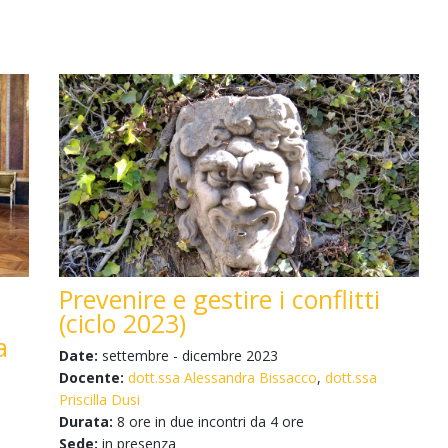
Prevenire e gestire i conflitti
(ciclo 2023)
a
Date:
settembre - dicembre 2023
Docente:
dott.ssa Alessandra Bissacco
,
dott.ssa
Priscilla Dusi
Durata:
8 ore in due incontri da 4 ore
Sede:
in presenza