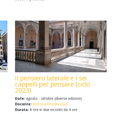
Il pensiero laterale e i sei
cappelli per pensare (ciclo
2023)
Date:
agosto - ottobre (diverse edizioni)
Docente:
dott.ssa Priscilla Dusi
Durata:
8 ore in due incontri da 4 ore