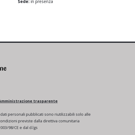
Sede:
in presenza
Amministrazione trasparente
I dati personali pubblicati sono riutilizzabili solo alle
condizioni previste dalla direttiva comunitaria
2003/98/CE e dal d.lgs