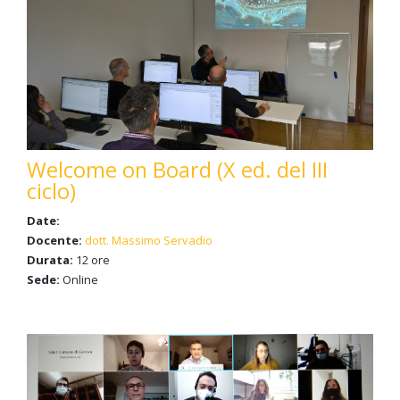
Welcome on Board (X ed. del III
ciclo)
Date:
Docente:
dott. Massimo Servadio
Durata:
12 ore
Sede:
Online