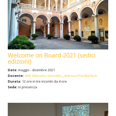
Welcome on Board 2021 (sedici
edizioni)
Date:
maggio - dicembre 2021
Docente:
dott. Massimo Servadio
,
dott.ssa Priscilla Dusi
Durata:
12 ore in tre incontri da 4 ore
Sede:
in presenza