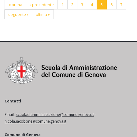
« prima
‹ precedente
1
2
3
4
5
6
7
seguente ›
ultima »
Contatti
Email:
scuoladiamministrazione@comune.genova.it
-
nicola.iacobone@comune.genova.it
Comune di Genova