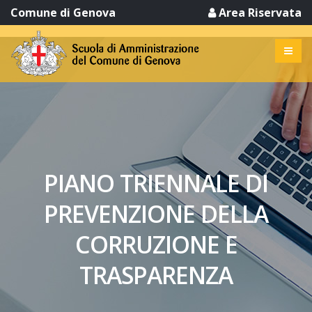
Comune di Genova
Area Riservata
PIANO TRIENNALE DI
PREVENZIONE DELLA
CORRUZIONE E
TRASPARENZA