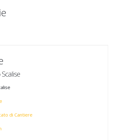
ie
e
 Scalise
alise
e
ato di Cantiere
n