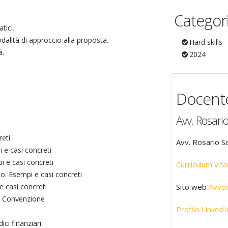
Categor
tici.
odalità di approccio alla proposta.
Hard skills
à.
2024
Docent
Avv. Rosario
reti
Avv. Rosario Sc
 e casi concreti
i e casi concreti
Curriculum vita
o. Esempi e casi concreti
 e casi concreti
Sito web
Avvoc
 e Convenzione
Profilo LinkedI
dici finanziari