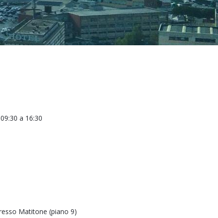
a
09:30
a
16:30
resso Matitone (piano 9)