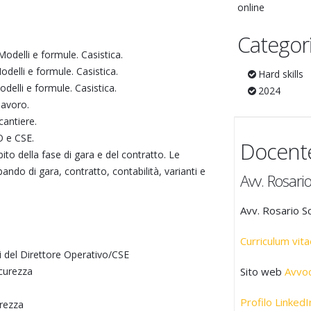
online
Categor
Modelli e formule. Casistica.
odelli e formule. Casistica.
Hard skills
odelli e formule. Casistica.
2024
lavoro.
cantiere.
O e CSE.
Docent
bito della fase di gara e del contratto. Le
bando di gara, contratto, contabilità, varianti e
Avv. Rosario
Avv. Rosario Sc
Curriculum vita
i del Direttore Operativo/CSE
icurezza
Sito web
Avvoc
Profilo LinkedI
urezza