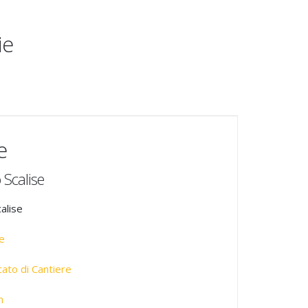
ie
e
 Scalise
alise
e
ato di Cantiere
n