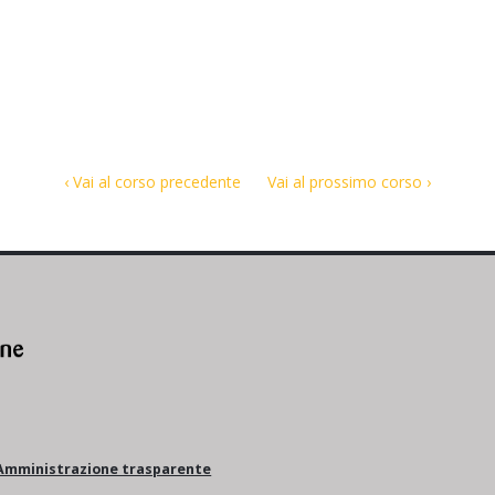
‹ Vai al corso precedente
Vai al prossimo corso ›
Amministrazione trasparente