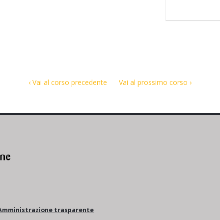
‹ Vai al corso precedente
Vai al prossimo corso ›
Amministrazione trasparente