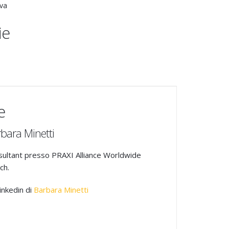
va
ie
e
rbara Minetti
ultant presso PRAXI Alliance Worldwide
ch.
Linkedin di
Barbara Minetti