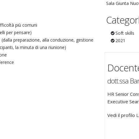
Sala Giunta Nuo
Categor
ifficoltà più comuni
elli per pensare)
Soft skills
e (dalla preparazione, alla conduzione, gestione
2021
ipanti, la minuta di una riunione)
ione
ference
Docent
dott.ssa Ba
HR Senior Cons
Executive Sear
Vedi il profilo 