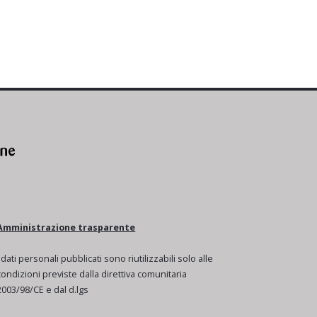
Amministrazione trasparente
I dati personali pubblicati sono riutilizzabili solo alle
condizioni previste dalla direttiva comunitaria
2003/98/CE e dal d.lgs