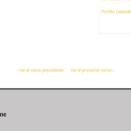
Profilo Linkedi
‹ Vai al corso precedente
Vai al prossimo corso ›