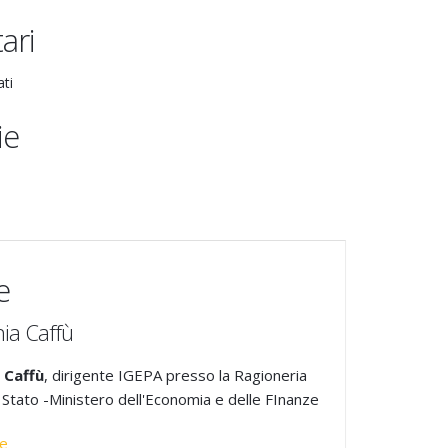
ari
ati
ie
e
nia Caffù
 Caffù
, dirigente IGEPA presso la Ragioneria
 Stato -Ministero dell'Economia e delle FInanze
ae