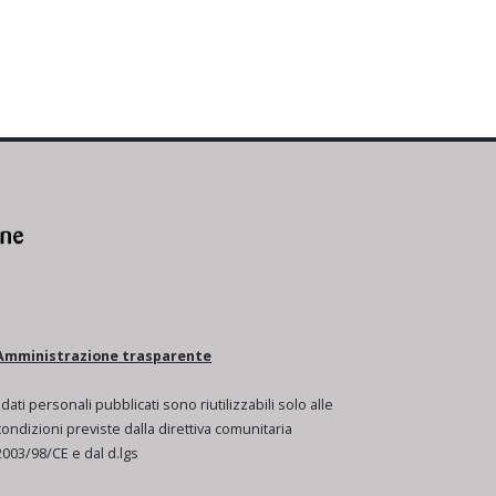
Amministrazione trasparente
I dati personali pubblicati sono riutilizzabili solo alle
condizioni previste dalla direttiva comunitaria
2003/98/CE e dal d.lgs