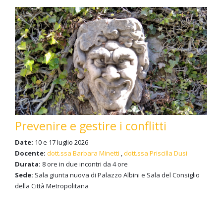
Prevenire e gestire i conflitti
Date:
10 e 17 luglio 2026
Docente:
dott.ssa Barbara Minetti
,
dott.ssa Priscilla Dusi
Durata:
8 ore in due incontri da 4 ore
Sede:
Sala giunta nuova di Palazzo Albini e Sala del Consiglio
della Città Metropolitana