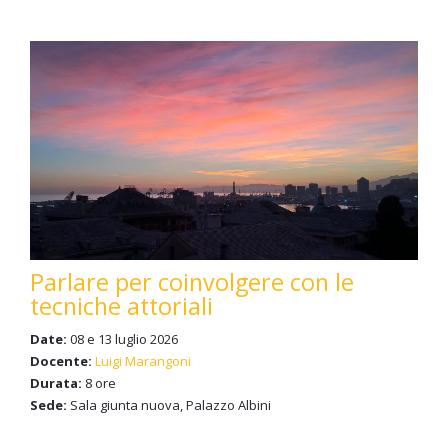
Parlare per coinvolgere con le
tecniche attoriali
Date:
08 e 13 luglio 2026
Docente:
Luigi Marangoni
Durata:
8 ore
Sede:
Sala giunta nuova, Palazzo Albini