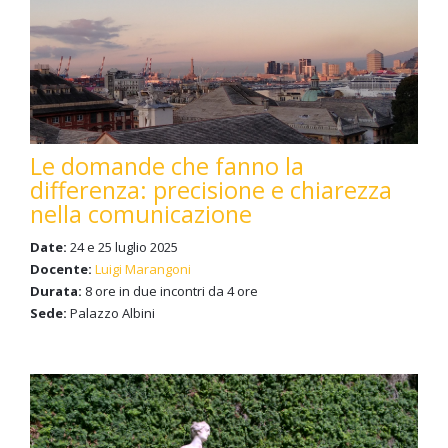
Le domande che fanno la
differenza: precisione e chiarezza
nella comunicazione
Date:
24 e 25 luglio 2025
Docente:
Luigi Marangoni
Durata:
8 ore in due incontri da 4 ore
Sede:
Palazzo Albini