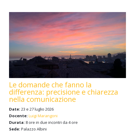
Le domande che fanno la
differenza: precisione e chiarezza
nella comunicazione
Date:
23 e 27 luglio 2026
Docente:
Luigi Marangoni
Durata:
8 ore in due incontri da 4 ore
Sede:
Palazzo Albini