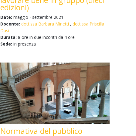
lavorare bene in gruppo (dieci
edizioni)
Date:
maggio - settembre 2021
Docente:
dott.ssa Barbara Minetti
,
dott.ssa Priscilla
Dusi
Durata:
8 ore in due incontri da 4 ore
Sede:
in presenza
Normativa del pubblico