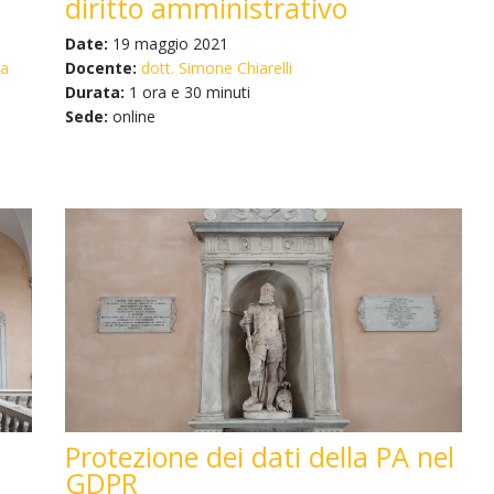
diritto amministrativo
Date:
19 maggio 2021
la
Docente:
dott. Simone Chiarelli
Durata:
1 ora e 30 minuti
Sede:
online
Protezione dei dati della PA nel
GDPR