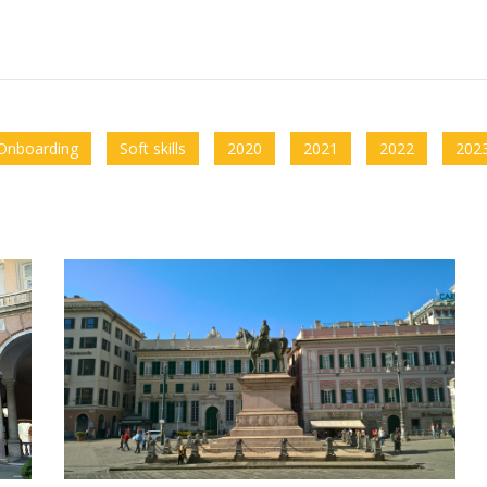
Onboarding
Soft skills
2020
2021
2022
202