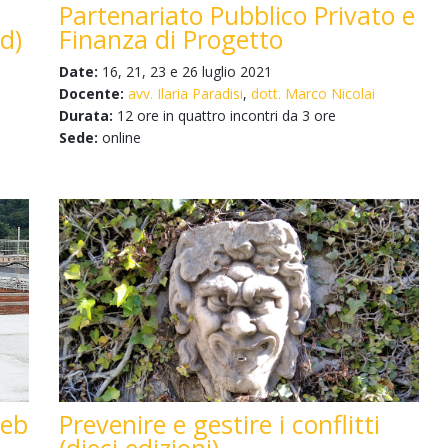
Partenariato Pubblico Privato e
Finanza di Progetto
d)
Date:
16, 21, 23 e 26 luglio 2021
Docente:
avv. Ilaria Paradisi
,
dott. Marco Nicolai
Durata:
12 ore in quattro incontri da 3 ore
Sede:
online
Prevenire e gestire i conflitti
Web
(dieci edizioni)