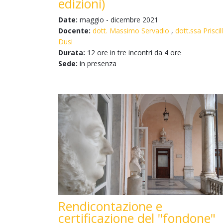
edizioni)
Date:
maggio - dicembre 2021
Docente:
dott. Massimo Servadio
,
dott.ssa Priscil
Dusi
Durata:
12 ore in tre incontri da 4 ore
Sede:
in presenza
Rendicontazione e
certificazione del "fondone"