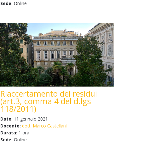
Sede:
Online
Riaccertamento dei residui
(art.3, comma 4 del d.lgs
118/2011)
Date:
11 gennaio 2021
Docente:
dott. Marco Castellani
Durata:
1 ora
Sede:
Online