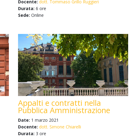
Docente:
dott. Tommaso Grillo Ruggieri
Durata:
6 ore
Sede:
Online
Appalti e contratti nella
Pubblica Amministrazione
Date:
1 marzo 2021
Docente:
dott. Simone Chiarelli
Durata:
3 ore