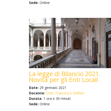
Sede:
Online
La legge di Bilancio 2021.
Novità per gli Enti Locali
Date:
29 gennaio 2021
Docente:
Dott. Francesco Delfino
Durata:
1 ora e 30 minuti
Sede:
Online