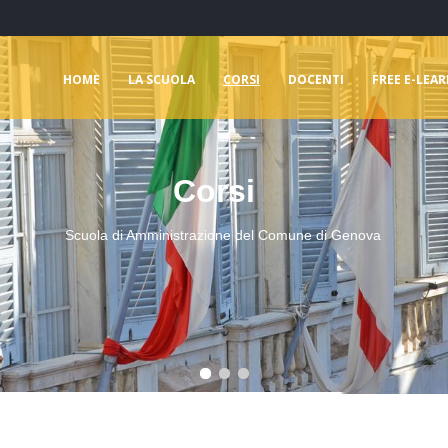
HOME
LA SCUOLA
CORSI
DOCENTI
FREE E-LEA
Corsi
Scuola di Amministrazione del Comune di Genova