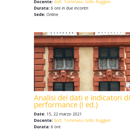
Docente:
dott. Tommaso Grillo Ruggieri
Durata:
6 ore in due incontri
Sede:
Online
Analisi dei dati e indicatori di
performance (I ed.)
Date:
15, 22 marzo 2021
Docente:
dott. Tommaso Grillo Ruggieri
Durata:
6 ore