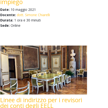
impiego
Date:
10 maggio 2021
Docente:
dott. Simone Chiarelli
Durata:
1 ora e 30 minuti
Sede:
Online
Linee di indirizzo per i revisori
dei conti degli EELL