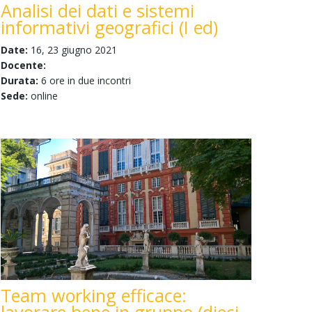
Analisi dei dati e sistemi
informativi geografici (I ed)
Date:
16, 23 giugno 2021
Docente:
Durata:
6 ore in due incontri
Sede:
online
Team working efficace: