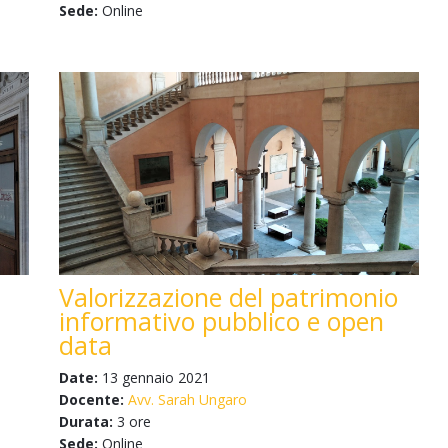
Sede:
Online
Valorizzazione del patrimonio
informativo pubblico e open
data
Date:
13 gennaio 2021
Docente:
Avv. Sarah Ungaro
Durata:
3 ore
Sede:
Online